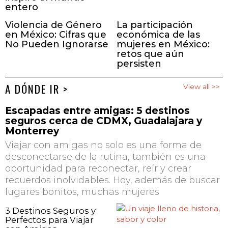
entero
Violencia de Género
La participación
en México: Cifras que
económica de las
No Pueden Ignorarse
mujeres en México:
retos que aún
persisten
A DÓNDE IR >
View all >>
Escapadas entre amigas: 5 destinos
seguros cerca de CDMX, Guadalajara y
Monterrey
Viajar con amigas no solo es una forma de
desconectarse de la rutina, también es una
oportunidad para reconectar, reír y crear
recuerdos inolvidables. Hoy, además de buscar
lugares bonitos, muchas mujeres
3 Destinos Seguros y
Perfectos para Viajar