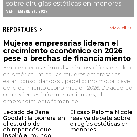
sobre cirugías estéticas en menores
SEPTIEMBRE 28, 2025
REPORTAJES >
View all >>
Mujeres empresarias lideran el
crecimiento económico en 2026
pese a brechas de financiamiento
Emprendedoras impulsan innovación y empleo
en América Latina Las mujeres empresarias
están consolidando su papel como motor clave
del crecimiento económico en 2026. De acuerdo
con recientes informes regionales, el
emprendimiento femenino
Legado de Jane
El caso Paloma Nicole
Goodall: la pionera en
reaviva debate sobre
el estudio de
cirugías estéticas en
chimpancés que
menores
inspiró al mundo