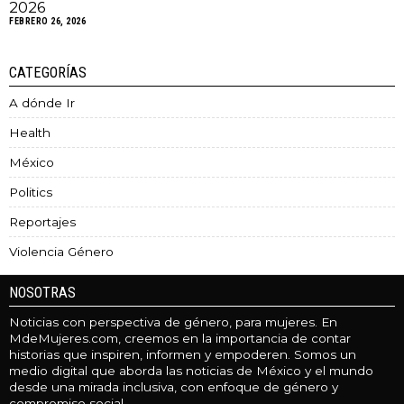
2026
FEBRERO 26, 2026
CATEGORÍAS
A dónde Ir
Health
México
Politics
Reportajes
Violencia Género
NOSOTRAS
Noticias con perspectiva de género, para mujeres. En
MdeMujeres.com, creemos en la importancia de contar
historias que inspiren, informen y empoderen. Somos un
medio digital que aborda las noticias de México y el mundo
desde una mirada inclusiva, con enfoque de género y
compromiso social.