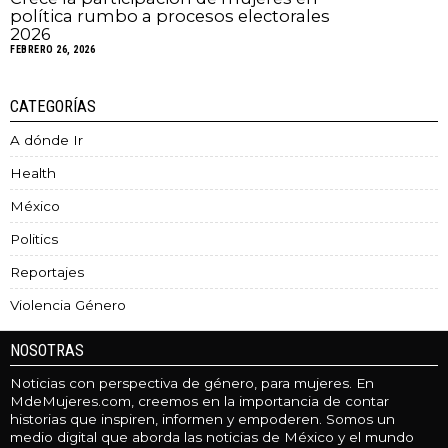
política rumbo a procesos electorales
2026
FEBRERO 26, 2026
CATEGORÍAS
A dónde Ir
Health
México
Politics
Reportajes
Violencia Género
NOSOTRAS
Noticias con perspectiva de género, para mujeres. En
MdeMujeres.com, creemos en la importancia de contar
historias que inspiren, informen y empoderen. Somos un
medio digital que aborda las noticias de México y el mundo