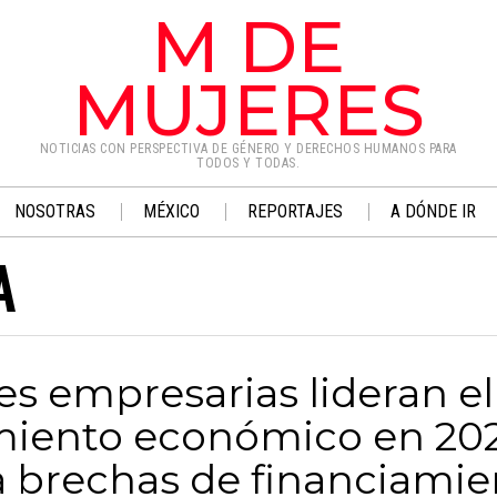
M DE
MUJERES
NOTICIAS CON PERSPECTIVA DE GÉNERO Y DERECHOS HUMANOS PARA
TODOS Y TODAS.
NOSOTRAS
MÉXICO
REPORTAJES
A DÓNDE IR
A
es empresarias lideran el
miento económico en 20
a brechas de financiamie