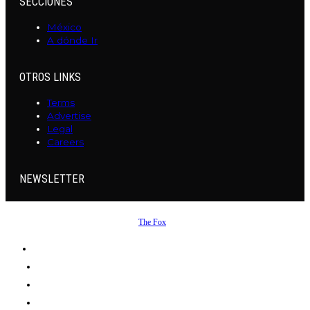
SECCIONES
México
A dónde Ir
OTROS LINKS
Terms
Advertise
Legal
Careers
NEWSLETTER
©
2026
All rights reserved. Powered by
The Fox
.