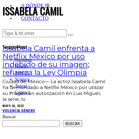
A DÓNDE IR
ISSABELA CAMIL
CONTACTO
Issabela Camil enfrenta a
Suggestions
Netflix México por uso
Nosotras
indebido de su imagen;
Health
refuerza la Ley Olimpia
Politics
Science
Ciudad de México— La actriz Issabela Camil
Travel
ha demandado a Netflix México por utilizar
Contact
su imagen sin autorización en Luis Miguel,
la serie, lo
MAYO 26, 2025
VIOLENCIA GÉNERO
Buscar
BUSCAR