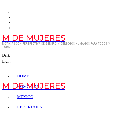
M DE MUJERES
NOTICIAS CON PERSPECTIVA DE GÉNERO Y DERECHOS HUMANOS PARA TODOS Y
TODAS.
Dark
Light
HOME
M DE MUJERES
NOSOTRAS
MÉXICO
REPORTAJES