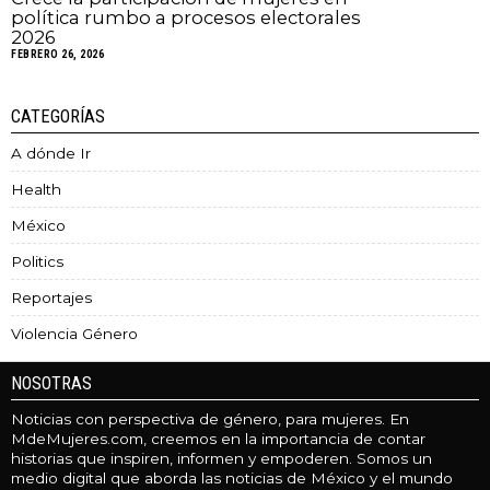
política rumbo a procesos electorales
2026
FEBRERO 26, 2026
CATEGORÍAS
A dónde Ir
Health
México
Politics
Reportajes
Violencia Género
NOSOTRAS
Noticias con perspectiva de género, para mujeres. En
MdeMujeres.com, creemos en la importancia de contar
historias que inspiren, informen y empoderen. Somos un
medio digital que aborda las noticias de México y el mundo