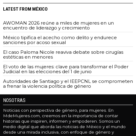
LATEST FROM MÉXICO
AWOMAN 2026 reúne a miles de mujeres en un
encuentro de liderazgo y crecimiento
México tipifica el acecho como delito y endurece
sanciones por acoso sexual
El caso Paloma Nicole reaviva debate sobre cirugías
estéticas en menores
El voto de las mujeres: clave para transformar el Poder
Judicial en las elecciones del 1 de junio
Autoridades de Santiago y el IEEPCNL se comprometen
a frenar la violencia política de género
NOSOTRAS
Noticias con perspectiva de género, para mujeres. En
MdeMujeres.com, creemos en la importancia de contar
historias que inspiren, informen y empoderen. Somos un
medio digital que aborda las noticias de México y el mundo
desde una mirada inclusiva, con enfoque de género y