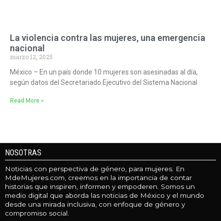
La violencia contra las mujeres, una emergencia
nacional
marzo 12, 2025
México – En un país donde 10 mujeres son asesinadas al día,
según datos del Secretariado Ejecutivo del Sistema Nacional
Read More »
NOSOTRAS
Noticias con perspectiva de género, para mujeres. En
MdeMujeres.com, creemos en la importancia de contar
historias que inspiren, informen y empoderen. Somos un
medio digital que aborda las noticias de México y el mundo
desde una mirada inclusiva, con enfoque de género y
compromiso social.